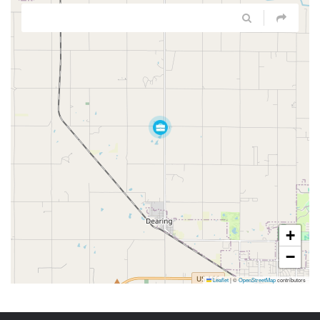
+
−
Leaflet
|
©
OpenStreetMap
contributors