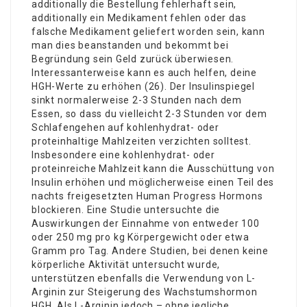
additionally die Bestellung fehlerhaft sein,
additionally ein Medikament fehlen oder das
falsche Medikament geliefert worden sein, kann
man dies beanstanden und bekommt bei
Begründung sein Geld zurück überwiesen.
Interessanterweise kann es auch helfen, deine
HGH-Werte zu erhöhen (26). Der Insulinspiegel
sinkt normalerweise 2-3 Stunden nach dem
Essen, so dass du vielleicht 2-3 Stunden vor dem
Schlafengehen auf kohlenhydrat- oder
proteinhaltige Mahlzeiten verzichten solltest.
Insbesondere eine kohlenhydrat- oder
proteinreiche Mahlzeit kann die Ausschüttung von
Insulin erhöhen und möglicherweise einen Teil des
nachts freigesetzten Human Progress Hormons
blockieren. Eine Studie untersuchte die
Auswirkungen der Einnahme von entweder 100
oder 250 mg pro kg Körpergewicht oder etwa
Gramm pro Tag. Andere Studien, bei denen keine
körperliche Aktivität untersucht wurde,
unterstützen ebenfalls die Verwendung von L-
Arginin zur Steigerung des Wachstumshormon
HGH. Als L-Arginin jedoch – ohne jegliche